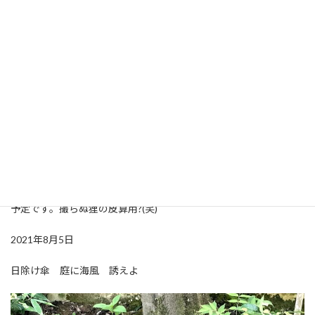
長いようで短い盛夏を楽しむといたしましょう。毎年今頃に役場
で美里町の夏祭りがあり、終盤に花火が上げられます。小さな規模
の花火ですが、引っ越してきてからの夏のお楽しみでした。残念
ながら昨年に引き続き今年も開催されません。昨日の夜友人が自
宅近くの事業所が上げている花火の動画をフェイスブックでアッ
プしてくれました。映像でも美しいですが、肚にドーンと響く音
を聴きながらリアルに見たいものです。海にもプールにも行く予
定はありませんが、晴れた日にはヒビコレ庭にビーチパラソルが
開いているので、窓からパラソルを眺めてビーチ気分(笑)写真は先
日お話会で分けていただいたホーリーバジルを鉢に植え替えたも
の。名前は『ホーリーバジル二世』と『ホーリーバジル子』我な
がらセンスのあるネーミングです。秋には葉がうんと広がっている
予定です。撮らぬ狸の皮算用?(笑)
2021年8月5日
日除け傘 庭に海風 誘えよ