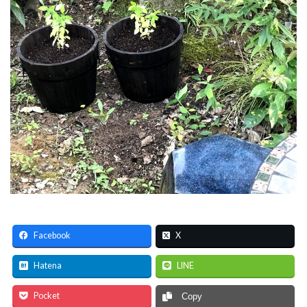
Facebook
X
Hatena
LINE
Pocket
Copy