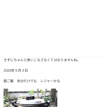
た畑予定地の草を抜きました。雨で地面がしっとりしたら、耕し
やすくなるかな作戦です。写真は昨日ヒビコレに届いたロケット
ストーブです。庭の伐採をすると木の枝がたくさん出るので、それ
を利用できないかと思って購入してみました。早速お湯を沸かし
たみたところ小さな木でも熱効率良く稼働してくれました。お湯
ではつまらないので、そこにインスタントラーメンを投入。その後
は冷凍餃子を焼いてみたりと、突如アウトドアランチになりまし
た。今日のお昼は写真師がご飯炊きに挑戦。炊きたてご飯のおむ
すびが美味しくて食べ過ぎ。ヒビコレワークショプでも使いたい
し、ゴミになってしまうものを有効利用したい。そのためには飽
きずにちゃんと使いこなさなくてはなりませんね。
2020年５月３日
庭ご飯 気分だけでも レジャーかな