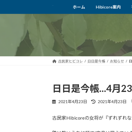
コ
ナ
ホーム
Hibicore案内
ン
ビ
テ
ゲ
ン
ー
ツ
シ
へ
ョ
ス
ン
キ
に
ッ
移
古民家ヒビコレ
日日是今帳
お知らせ
日
プ
動
日日是今帳…4月2
最
2021年4月23日
2021年4月23日
終
更
古民家Hibicoreの女将が『ずれ
新
日
時