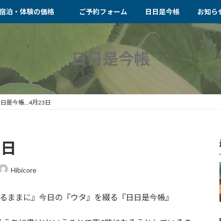
宿泊・体験の価格
ご予約フォーム
日日是今帳
お知ら
日日是今帳
日是今帳…4月23日
3日
Hibicore
ずれなるままに』今日の『ウタ』を綴る『日日是今帳』