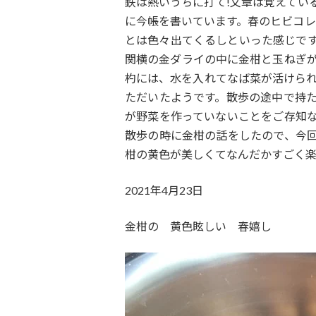
鉄は熱いうちに打て!文章は覚えてい
:
に今帳を書いています。春のヒビコレ
とは色々出てくるしといった感じで
関横の金ダライの中に金柑と玉ねぎ
杓には、水を入れてなば菜が活けら
ただいたようです。散歩の途中で持
が野菜を作っていないことをご存知
散歩の時に金柑の話をしたので、今
柑の黄色が美しくてなんだかすごく楽
2021年4月23日
金柑の 黄色眩しい 春嬉し