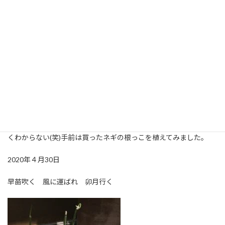
暑くなってブトに刺される前にある程度外仕事を進めたいもので
す。週末から昨日の祝日の間、近隣のあちらこちらで田植えの風
景を見かけました。機械化が進んでいても人の手はかかるようで、
家族や仲間が協力して作業をしているようでした。子どもの頃、
従姉妹の家の田植えを手伝った記憶があります。とは言っても田植
えは見ているだけだった気がします。多分お茶を運ぶ手伝いくら
いしかしていないのに、大人と一緒に仕事しているという気分が
楽しかったのかもしれません。これから苗が育って稲穂になるま
で、里山の風景を彩っていく田んぼ。瑞穂の国の実りが豊かである
ことを切に祈ります。写真はヒビコレプランターのネギ畑。ご近
所さんにいただいて植えたのですが、今が食べ頃なのかなぁ？よ
くわからない(笑)手前は買ったネギの根っこを植えてみました。
2020年４月30日
早苗吹く 風に運ばれ 卯月行く