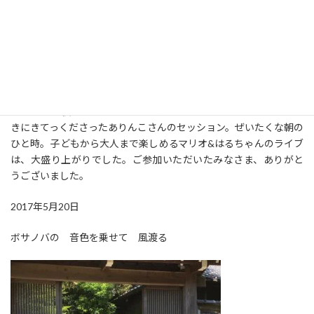
調べてみたら、５月上旬から６月上旬までを初夏と呼ぶという説
がありました。あれ？ということはもう初夏を思わせる陽気とい
う表現は間違いですね。夏を思わせる…と書くべきでした。長年文
章を書くことを仕事にしてきたのに、なんと初歩的なミスでしょ
うか(汗)という週末の朝、犬の散歩から戻るとヒビコレ門の前にギ
タリストが二人。青空の下、緑の庭を背景にプチライブを楽しみ
ました。昨夜ヒビコレでライブをしてくださったマリオさんと聴
きにきてっくださったありんこさんのセッション。ぜいたくな朝の
ひと時。子どもから大人まで楽しめるマリオ&はるちゃんのライブ
は、大盛り上がりでした。ご参加いただいたみなさま、ありがと
うございました。
2017年5月20日
ボサノバの 音色を乗せて 風渡る