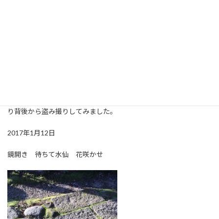
暦の一つをなんとかクリア(笑)鏡開きと共に真冬の扉も開かれたの
か、今朝は冷たく強い風が吹き荒れています。散歩に出ると風で
涙目になるし手は痛い…。昨日まで冬だと思っていたのは、冬じゃ
なかったのねという感じです。風の音を擬音で『ゴーゴー』と表
すことがありますが、ああ本当にそんな音がするんだなぁと思わ
ず納得。しかしどちらかというと『ンゴゥオー』とか『ググォー
ン』とか漫画の描写にありそうな擬音に近いかななどと考えてい
る冬の朝。そんな北風の吹き荒れる中、先日の水仙が花開きまし
た。吹けば折れるような細い茎ですが、頑張っている水仙をこっそ
り背後から盗み撮りしてみました。
2017年1月12日
鏡開き 待ちて水仙 花咲かせ