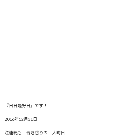
今朝から玄関周りを掃除。と言っても長柄のほうきで蜘蛛の巣を払
うくらいですが、ほうきの届くところは、煤払いならぬ蜘蛛の巣
払い終了。昼間電気が消えている時にはとてもみすぼらしかった丸
い外灯も、少しきれいになりました。そして飾った注連縄は、プ
ラスヒビコレオリジナル。向かいのギャラリーが蘇民将来のお札
付きなので、日日是好日札を付けてみました(笑)そしてその他は大
掃除らしきものもできずに終わるな〜と思っていたら、黒豆を浸し
ていた鉄鍋を傾けてしまってコンロと床に水が(涙)。一年間お世話
になったヒビコレキッチンの床ぐらいは、拭き清めておきなさい
という、神様のおぼしめしでしょうか。煮物くらいですが、おせ
ちの準備もこれから(汗)焦ってもしかたがないので、できることを
楽しんでやるといたしましょうか。それでは、みなさま、今年一年
『ずれずれなる女将のブログ』にお付き合いいただき、ありがと
うございました。佳き新年をお迎えくださいね。新年も合言葉は
『日日是好日』です！
2016年12月31日
注連縄も 青き香りの 大晦日