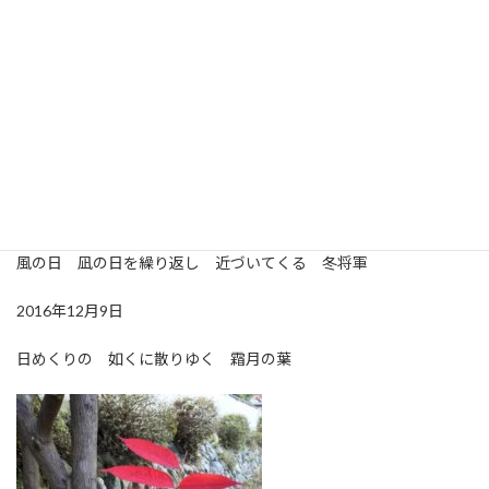
を撮影してこのコーナーに載せようと思っていました。今朝、
『今日は、あの葉っぱを撮ろう！』と向かったら、あれあれあ
れ？見事に葉が落ちておりました。けれど色が美しいので辛うじ
て残っていた葉をパチリ。赤い棒状態になった枝にも葉が付いてい
て良い感じだったのですが…。思った時に撮っておかなくてはです
ね。ということで、昨日に引き続き『寒々しいシリーズ』になった
かもしれません(笑)
2005年12月9日
風の日 凪の日を繰り返し 近づいてくる 冬将軍
2016年12月9日
日めくりの 如くに散りゆく 霜月の葉