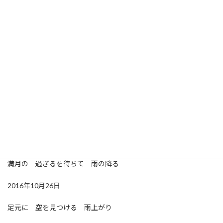
した。昨日は肌寒い一日でしたが、今日は少し暖かく感じます。
一日一日寒くなったり、暖かくなったりを繰り返して秋が深まって
いくんですね。庭石のくぼみに雨水が溜まっていました。小さな水
鏡に映る空を覗き込むひと時…。晴れでも雨でも曇りでも、庭の自
然は美しい世界を見せてくれます。昨日の写真に続き、苔と石を撮
って古寺シリーズと言いたいところですが、古刹のお寺は枯葉がき
れいに掃き清められていますね(笑)
2005年10月26日
水撒きの 音さえ静か 秋半ば
2007年10月26日
満月の 過ぎるを待ちて 雨の降る
2016年10月26日
足元に 空を見つける 雨上がり