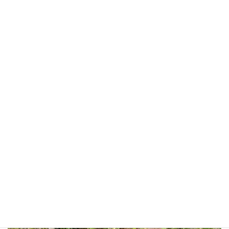
の早朝に伊勢神宮の両宮を参拝されていました。二日目の夜は榊
原温泉に。遠方からお越しだったので、神宮と温泉を楽しんでいた
だけて良かったです。写真は庭の大葉プランター。先週、少し早
めの母の日のお祝いを写真師の実家に届けた折に分けてもらいま
した。こぼれ種から育ったものだそうです。昨年ももらって育てま
したが、ヒビコレ大葉の発芽はありませんでした。地植えじゃな
かったからということにしておきましょう(汗)農家民宿ではありま
すが未だに畑仕事ができていないので、せめて大葉だけでもヒビ
コレ畑産で(笑)
2025年５月12日
大葉きて 庭の畑の 夏支度