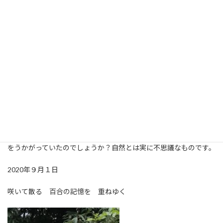
度も高くないのか久しぶりに過ごしやすい日です。長い長い夏休
みが終わりました…私の夏休み(笑)梅雨の前までは自分でも感心す
るくらい外仕事に精を出していましたが、あまりにも暑い夏の到
来に外仕事をする根性はなく引きこもり。引きこもり中はほとん
どの時間を本の校正と出版準備に費やしていたので、ボーッとし
ていたわけではないのですが、やりたいことしかやらない夏とい
う意味では、贅沢な大人の夏休みだったのかなと思います。写真
は裏庭の高砂百合。五つの花が咲いたので五年目の株なのかな？
私の身長くらいあるムダに長い茎なのは、少しでも多くの太陽の
光を求めているのでしょうか。酷暑のため草刈りができず伸び放
題になっている近くの土地にもたくさん咲いています。暑すぎたた
めに育つことができた高砂百合の株たちは、じっとこのチャンス
をうかがっていたのでしょうか？自然とは実に不思議なものです。
2020年９月１日
咲いて散る 百合の記憶を 重ねゆく