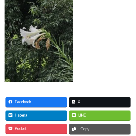
Facebook
X
Hatena
LINE
Pocket
Copy