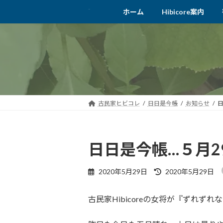
コ
ナ
ホーム
Hibicore案内
ン
ビ
テ
ゲ
ン
ー
ツ
シ
へ
ョ
ス
ン
キ
に
ッ
移
古民家ヒビコレ
日日是今帳
お知らせ
日
プ
動
日日是今帳…５月2
最
2020年5月29日
2020年5月29日
終
更
古民家Hibicoreの女将が『ずれ
新
日
時