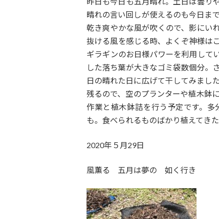
昨日も今日も五月晴れ。土日は曇り
:
晴れの言い回しが使えるのも今日ま
乾き爽やかな風が吹くので、影にい
抜ける風を感じる時、よくぞ神様は
ギラギンのお日様パワーを利用して
した落ち葉が大きなゴミ袋数個分。
日の晴れた日に広げて干してみまし
残るので、空のプランターや植木鉢
作業と植木鉢詰を行う予定です。多
も。食べられるものばかり植えてきた
2020年５月29日
風薫る 五月は夢の 如く行き