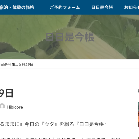
宿泊・体験の価格
ご予約フォーム
日日是今帳
お知ら
日日是今帳
日是今帳…５月29日
9日
Hibicore
ずれなるままに』今日の『ウタ』を綴る『日日是今帳』