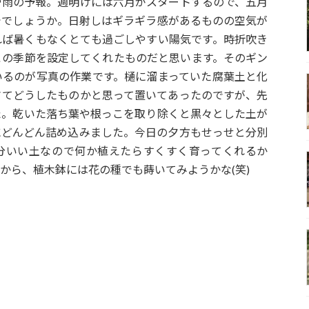
や雨の予報。週明けには六月がスタートするので、五月
ででしょうか。日射しはギラギラ感があるものの空気が
れば暑くもなくとても過ごしやすい陽気です。時折吹き
この季節を設定してくれたものだと思います。そのギン
いるのが写真の作業です。樋に溜まっていた腐葉土と化
さてどうしたものかと思って置いてあったのですが、先
た。乾いた落ち葉や根っこを取り除くと黒々とした土が
にどんどん詰め込みました。今日の夕方もせっせと分別
分いい土なので何か植えたらすくすく育ってくれるか
から、植木鉢には花の種でも蒔いてみようかな(笑)