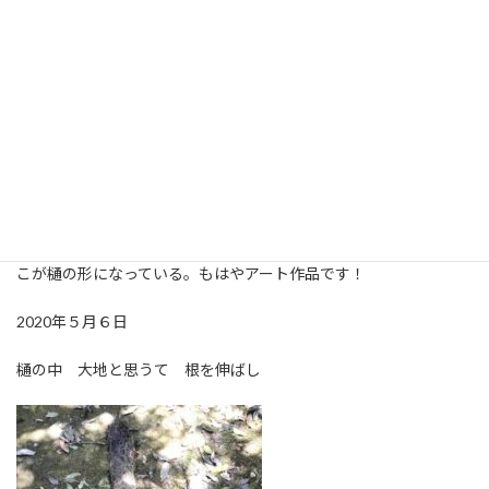
料用圧縮袋にグループごとに詰め、タグを付けて衣装ケースにしま
っています。夏物を出した袋に冬物を入れてタグだけ付け替えれば
完了。洋服屋さんの鏡は魔法の鏡なのか？試着するとどれも似合
う気がしてつい買ってしまうのですが、もともとお洒落に労力を
かけられるタイプではないので着こなせないまま。この何年か衣
替えのタイミングで整理して洋服の数も減らしました。さらに在
宅が多くなって気づいたのは、上下３セットあれば十分だったと
いうこと。このままでは作業着しか着こなせない女になりそう(汗)
お出かけ解禁の時に向けてコーディネートを考えておくとしましょ
うか(笑)写真は昨日樋の掃除をしてもらって発掘された植物。根っ
こが樋の形になっている。もはやアート作品です！
2020年５月６日
樋の中 大地と思うて 根を伸ばし