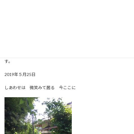
ない土曜日で、のんびりと家で過ごしています。ただ家にいるだけ
なのにワクワクと幸せ感を感じています。朝、洗濯物を干す時の
心地よい風。風にそよぐ庭の若葉。小鳥や鶯の鳴き声。その一つ
一つに「あ〜幸せ！」と呟いている自分。先日、庭に食べられる
雑草がいろいろ生えていることを知ったので、それを見つけてはま
た幸せな気分に。めちゃめちゃ幸せを感じるレベルが低いみたい
です(笑)歳を重ねるごとにそうなってきている気もします。という
ことで本日の写真は奥にチラリと洗濯物が見えているショットで
す。
2019年５月25日
しあわせは 微笑みて居る 今ここに