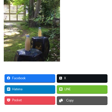
Facebook
X
Hatena
LINE
Pocket
Copy