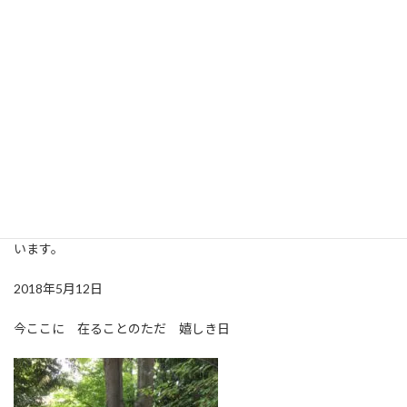
だか幸せな気分。このブログにちょくちょく登場する『犬の散
歩』というワードですが、散歩の主は『リラ』という女子犬。11
歳なのでもうおばさんを通り越しておばあちゃんの域なのかと思
うのですが、毎日私をグイグイ引っ張ってくれています(笑)美里に
引っ越した２年目に飼い始めた迷い犬が母親です。それから日課
になった散歩ですが、犬がいなかったら今ほどたくさんの里山の
風景に出会ってこなかったかなと思います。写真は今日のヒビコレ
庭。陶椅子の上の瓶は、研ぎ汁乳酸菌。米の研ぎ汁に黒糖と塩を
入れて二、三日放置して完成。目分量で作っているので出来てい
るのか？ですが、蓋を開けてプシュッといえばオッケーとしてい
ます。私はもっぱら湯船に入れて、まったりバスタイムを楽しんで
います。
2018年5月12日
今ここに 在ることのただ 嬉しき日