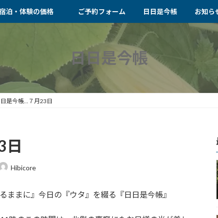
宿泊・体験の価格
ご予約フォーム
日日是今帳
お知ら
日日是今帳
日是今帳…７月23日
3日
Hibicore
ずれなるままに』今日の『ウタ』を綴る『日日是今帳』