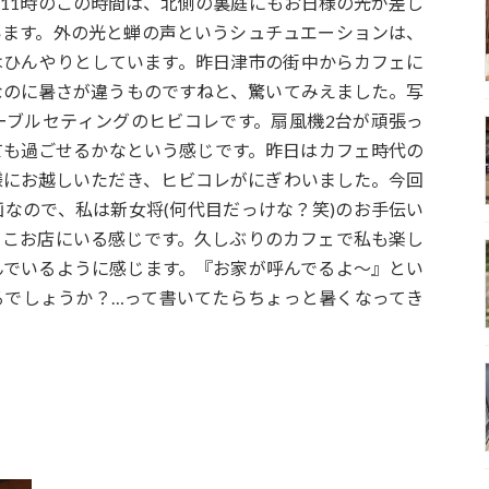
11時のこの時間は、北側の裏庭にもお日様の光が差し
います。外の光と蝉の声というシュチュエーションは、
はひんやりとしています。昨日津市の街中からカフェに
なのに暑さが違うものですねと、驚いてみえました。写
ーブルセティングのヒビコレです。扇風機2台が頑張っ
ても過ごせるかなという感じです。昨日はカフェ時代の
様にお越しいただき、ヒビコレがにぎわいました。今回
のコラブ企画なので、私は新女将(何代目だっけな？笑)のお手伝い
ょこお店にいる感じです。久しぶりのカフェで私も楽し
んでいるように感じます。『お家が呼んでるよ〜』とい
るでしょうか？…って書いてたらちょっと暑くなってき