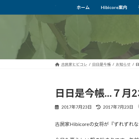
コ
ナ
ホーム
Hibicore案内
ン
ビ
テ
ゲ
ン
ー
ツ
シ
へ
ョ
ス
ン
キ
に
ッ
移
古民家ヒビコレ
日日是今帳
お知らせ
日
プ
動
日日是今帳…７月2
最
2017年7月23日
2017年7月23日
終
更
古民家Hibicoreの女将が『ずれ
新
日
時