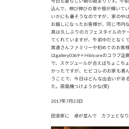
今日も夏らしい朝の始まりです。午前
:
込んで、伸び伸びの草や笹が輝いて
いかにも暑そうなのですが、家の中
お越しになったお客様が、同じ市内
真は久しぶりのカフェスタイルのテ
てくれていますが、午前中だとなく
常連さんファミリーや初めてのお客
はgallery0369＋Hibicore
で、スケジュールが合えばちょこち
かったですが、ヒビコレのお家も喜
うことで、今日はどんな出会いがあ
た。扇風機つけようかな(笑)
2017年7月23日
田舎家に 卓が並んで カフェとなり