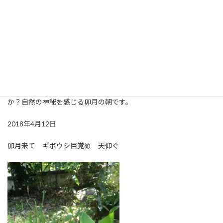
している庭なのに、気づけばこの状態。ついこの間まで土が入っ
ただけの鉢だったのに、いつの間に？土からちょっと若葉が顔を
のぞかせているというタイミングになかなか出会わない。もしか
したら、ある程度大きくなるまでギボウシが息を潜めているので
しょうか(笑)それにしてももう10年は経つであろうこの小さな鉢植
えの植物。何も手をかけていなのに、毎年律儀に葉を繁らせてく
れます。土の中の栄養分とかは無くならないものなのでしょうか？
小さな虫？微生物？植木鉢の中にどんな宇宙が広がっているの
か？自然の神秘を感じる卯月の朝です。
2018年4月12日
卯月来て ギボウシ目覚め 天仰ぐ